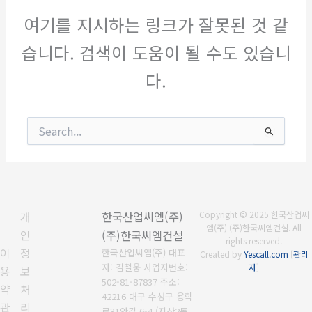
여기를 지시하는 링크가 잘못된 것 같
습니다. 검색이 도움이 될 수도 있습니
다.
검
색
대
상
개
한국산업씨엠(주)
Copyright © 2025 한국산업씨
엠(주) (주)한국씨엠건설. All
인
(주)한국씨엠건설
rights reserved.
이
정
한국산업씨엠(주) 대표
Created by
Yescall.com
[
관리
자: 김철웅 사업자번호:
자
]
용
보
502-81-87837 주소:
약
처
42216 대구 수성구 용학
관
리
로31안길 6-4 (지산2동